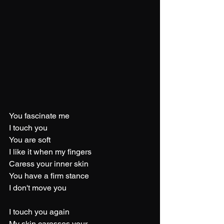
You fascinate me
I touch you
You are soft
I like it when my fingers
Caress your inner skin
You have a firm stance
I don't move you
I touch you again
My skin caresses your 